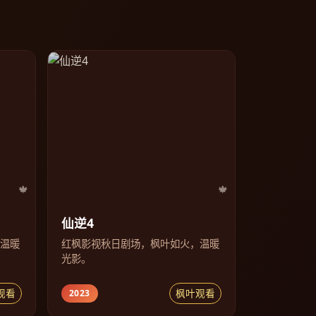
仙逆4
，温暖
红枫影视秋日剧场，枫叶如火，温暖
光影。
观看
枫叶观看
2023