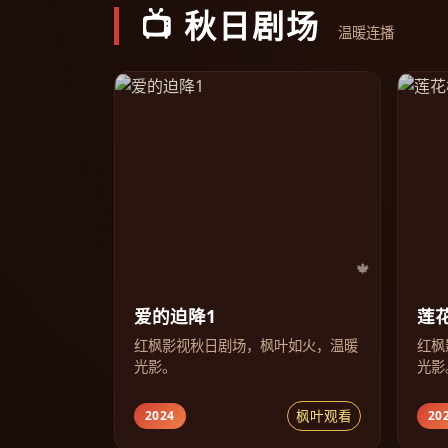
📺 秋日剧场
温暖连播
爱的迫降1
莲
红枫影视秋日剧场，枫叶如火，温暖
红枫
光影。
光影
枫叶观看
2024
20