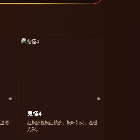
鬼怪4
，温暖
红枫影视枫红精选，枫叶如火，温暖
光影。