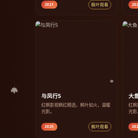
枫叶观看
2021
20
与凤行5
大
红枫影视枫红精选，枫叶如火，温暖
红枫
光影。
光影
枫叶观看
2025
20