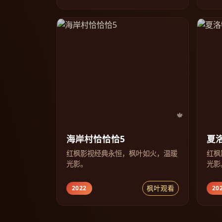
海岸村恰恰恰5
夏
红枫影视经典永恒，枫叶如火，温暖
红枫
光影。
光影
枫叶观看
2022
20