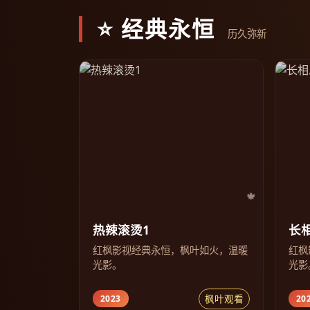
⭐ 经典永恒
历久弥新
热辣滚烫1
长
红枫影视经典永恒，枫叶如火，温暖
红枫
光影。
光影
枫叶观看
2023
20