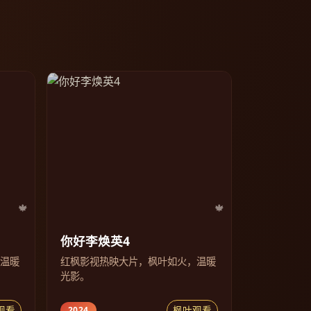
你好李焕英4
，温暖
红枫影视热映大片，枫叶如火，温暖
光影。
观看
枫叶观看
2024