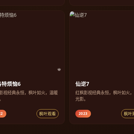
洛特烦恼6
仙逆7
影视经典永恒，枫叶如火，温暖
红枫影视经典永恒，枫叶如火
。
光影。
枫叶观看
枫叶
22
2023