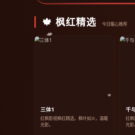
🍁 枫红精选
今日暖心推荐
三体1
千
红枫影视枫红精选，枫叶如火，温暖
红枫
光影。
光影