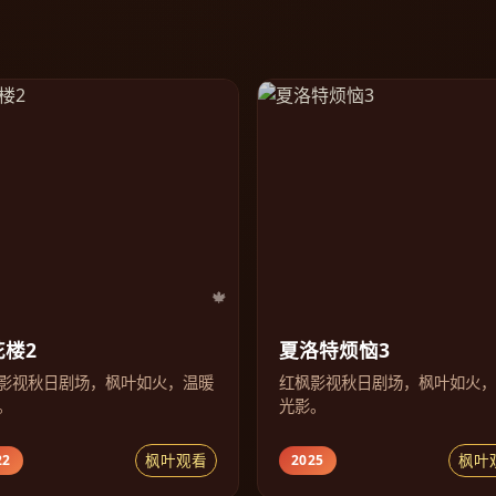
花楼2
夏洛特烦恼3
影视秋日剧场，枫叶如火，温暖
红枫影视秋日剧场，枫叶如火
。
光影。
枫叶观看
枫叶
22
2025