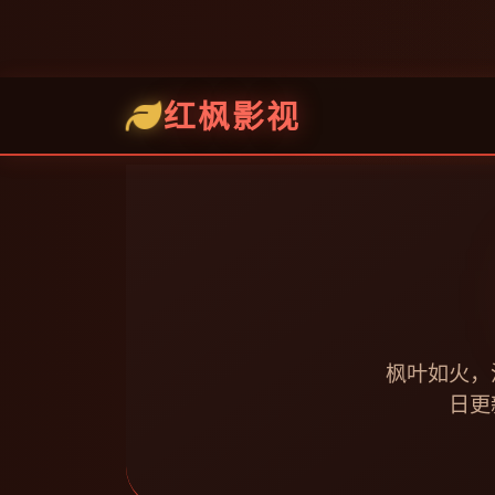
红枫影视
枫叶如火，
日更