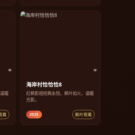
海岸村恰恰恰8
，温暖
红枫影视经典永恒，枫叶如火，温暖
光影。
观看
枫叶观看
2025