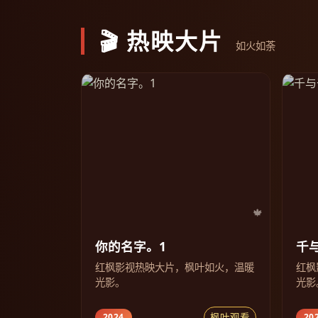
🎬 热映大片
如火如荼
你的名字。1
千
红枫影视热映大片，枫叶如火，温暖
红枫
光影。
光影
枫叶观看
2024
20